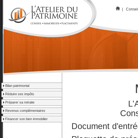
|
Consei
Bilan patrimonial
Réduire ses impôts
L’
Préparer sa retraite
Revenus complémentaires
Cons
Financer son bien immobilier
Document d'entré