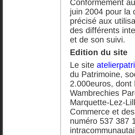
Conformément aux 
juin 2004 pour la 
précisé aux utilis
des différents int
et de son suivi.
Edition du site
Le site
atelierpatr
du Patrimoine, soc
2.000euros, dont l
Wambrechies Parc
Marquette-Lez-Lil
Commerce et des S
numéro 537 387 1
intracommunauta