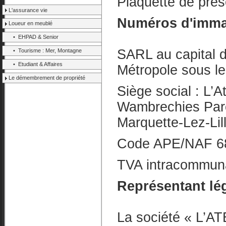
Plaquette de prés
L'assurance vie
Numéros d'immatr
Loueur en meublé
• EHPAD & Senior
SARL au capital d
• Tourisme : Mer, Montagne
• Etudiant & Affaires
Métropole sous l
Le démembrement de propriété
Siège social : L’A
Wambrechies Parc
Marquette-Lez-Lil
Code APE/NAF 6
TVA intracommun
Représentant lé
La société « L’